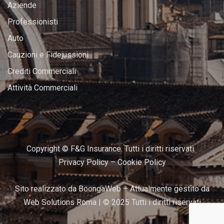
Aziende
Professionisti
Auto
Cauzioni e Fidejussioni
Crediti Commerciali
Attività Commerciali
Copyright © F&G Insurance. Tutti i diritti riservati.
Privacy Policy
–
Cookie Policy
Sito realizzato da
BoongaWeb
– Attualmente gestito da
Web Solutions Roma
| © 2025 Tutti i diritti riservati