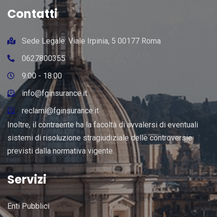
Contatti
Sede Legale: Viale Irpinia, 5 00177 Roma
0627800355
9:00 - 18:00
info@fginsurance.it
reclami@fginsurance.it
Inoltre, il contraente ha la facoltà di avvalersi di eventuali
sistemi di risoluzione stragiudiziale delle controversie
previsti dalla normativa vigente.
Servizi
Enti Pubblici